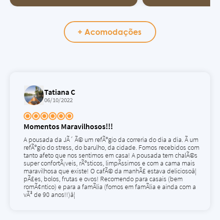
+ Acomodações
Tatiana C
06/10/2022
Momentos Maravilhosos!!!
A pousada da JÃ´ Ã© um refÃºgio da correria do dia a dia. Ã um
refÃºgio do stress, do barulho, da cidade. Fomos recebidos com
tanto afeto que nos sentimos em casa! A pousada tem chalÃ©s
super confortÃ¡veis, rÃºsticos, limpÃ­ssimos e com a cama mais
maravilhosa que existe! O cafÃ© da manhÃ£ estava deliciosoâ¦
pÃ£es, bolos, frutas e ovos! Recomendo para casais (bem
romÃ¢ntico) e para a famÃ­lia (fomos em famÃ­lia e ainda com a
vÃ³ de 90 anos!!)â¦