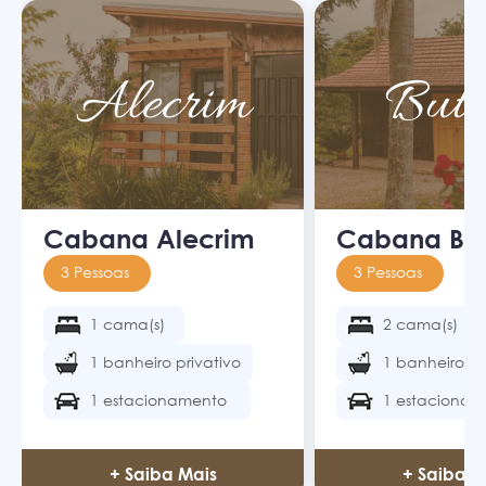
Alecrim
Buti
Cabana Alecrim
Cabana But
3 Pessoas
3 Pessoas
1 cama(s)
2 cama(s)
1 banheiro privativo
1 banheiro pr
1 estacionamento
1 estacionam
+ Saiba Mais
+ Saiba M