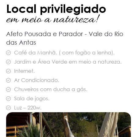
Local privilegiado
em meio a natureza!
Afeto Pousada e Parador - Vale do Rio
das Antas
Café da Manhã. ( com fogão a lenha).
Jardim e Área Verde em meio a natureza.
Internet.
Ar Condicionado.
Chuveiros com ducha a gás.
Sala de jogos.
Luz – 220w.