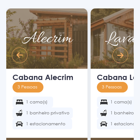
Alecrim
Lava
Cabana Alecrim
Cabana La
3 Pessoas
3 Pessoas
1 cama(s)
1 cama(s)
1 banheiro privativo
1 banheiro pr
1 estacionamento
1 estacionam