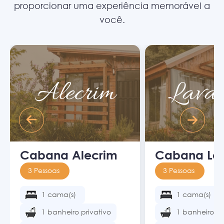
proporcionar uma experiência memorável a
você.
Alecrim
Lava
Cabana Alecrim
Cabana La
3 Pessoas
3 Pessoas
1 cama(s)
1 cama(s)
1 banheiro privativo
1 banheiro pr