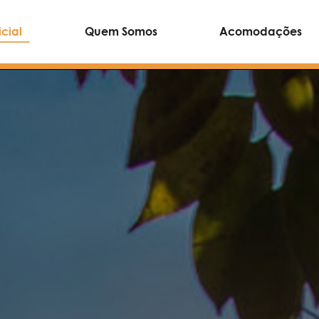
icial
Quem Somos
Acomodações